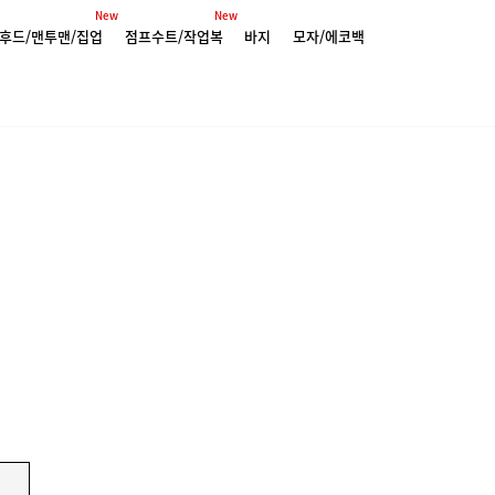
New
New
후드/맨투맨/집업
점프수트/작업복
바지
모자/에코백