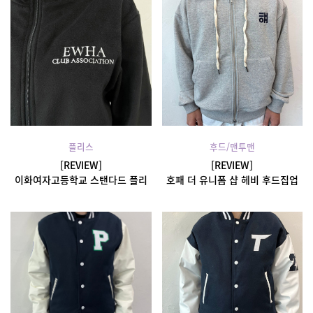
플리스
후드/맨투맨
[REVIEW]
[REVIEW]
이화여자고등학교 스탠다드 플리
호패 더 유니폼 샵 헤비 후드집업
스 자켓 후기
후기