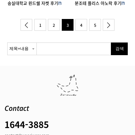
숭실대학교 윈드쉘 자켓 후기
분조테 플리스 아노락 후기
1
2
3
4
5
Contact
1644-3885