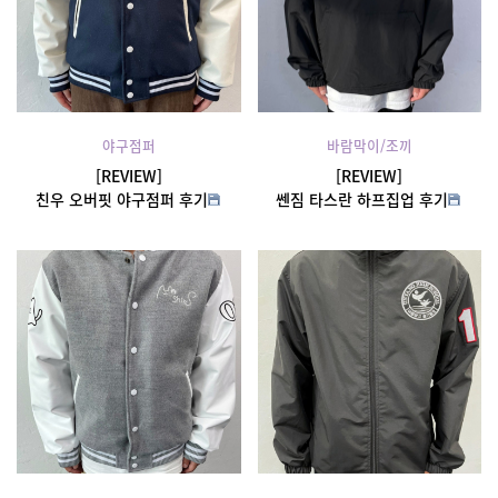
야구점퍼
바람막이/조끼
[REVIEW]
[REVIEW]
친우 오버핏 야구점퍼 후기
쎈짐 타스란 하프집업 후기