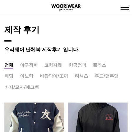
제작 후기
우리웨어 단체복 제작후기 입니다.
전체
야구점퍼
코치자켓
항공점퍼
플리스
패딩
아노락
바람막이/조끼
티셔츠
후드/맨투맨
바지/모자/에코백