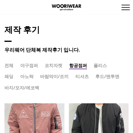
제작 후기
우리웨어 단체복 제작후기 입니다.
전체
야구점퍼
코치자켓
항공점퍼
플리스
패딩
아노락
바람막이/조끼
티셔츠
후드/맨투맨
바지/모자/에코백