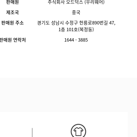
판매원
주식회사 오드덕스 (우리웨어)
제조국
중국
판매원 주소
경기도 성남시 수정구 헌릉로890번길 47,
1층 101호(복정동)
판매원 연락처
1644 - 3885