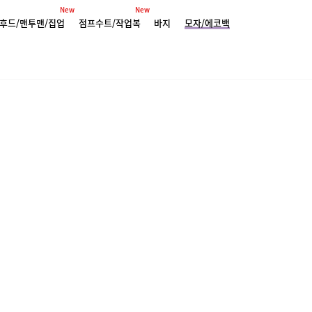
New
New
후드/맨투맨/집업
점프수트/작업복
바지
모자/에코백