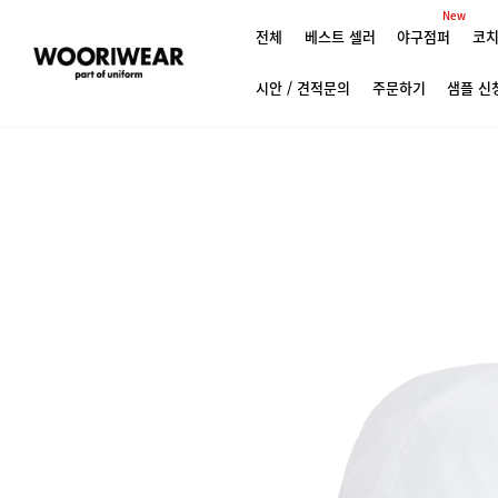
New
전체
베스트 셀러
야구점퍼
코치
시안 / 견적문의
주문하기
샘플 신