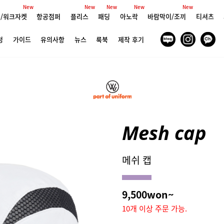
New
New
New
New
New
/워크자켓
항공점퍼
플리스
패딩
아노락
바람막이/조끼
티셔츠
청
가이드
유의사항
뉴스
룩북
제작 후기
Mesh cap
메쉬 캡
9,500won~
10개 이상 주문 가능.