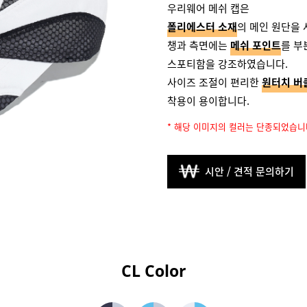
우리웨어 메쉬 캡은
폴
리
에
스
터
소
재
의 메인 원단을 
챙과 측면에는
메
쉬
포
인
트
를 부
스포티함을 강조하였습니다.
사이즈 조절이 편리한
원
터
치
버
착용이 용이합니다.
* 해당 이미지의 컬러는 단종되었습니
시안 / 견적 문의하기
CL Color