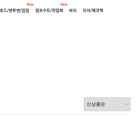
New
New
후드/맨투맨/집업
점프수트/작업복
바지
모자/에코백