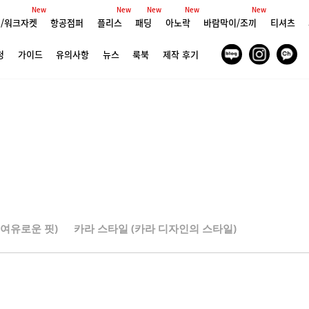
New
New
New
New
New
/워크자켓
항공점퍼
플리스
패딩
아노락
바람막이/조끼
티셔츠
청
가이드
유의사항
뉴스
룩북
제작 후기
 여유로운 핏)
카라 스타일 (카라 디자인의 스타일)