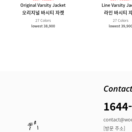
Original Varsity Jacket
Line Varsity Ja
오리지널 바시티 자켓
라인 바시티 
27 Colors
27 Colors
lowest 38,900
lowest 39,90
Contac
1644
contact@woo
[방문 주소]