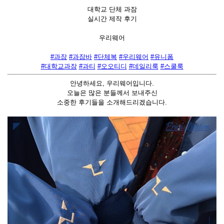
대학교 단체 과잠
실시간 제작 후기
우리웨어
#과잠
#과잠바
#단체복
#우리웨어
#유니폼
#대학교과잠
#과티
#오오티디
#데일리룩
#스쿨룩
안녕하세요, 우리웨어입니다.
오늘은 많은 분들께서 보내주신
소중한 후기들을 소개해드리겠습니다.